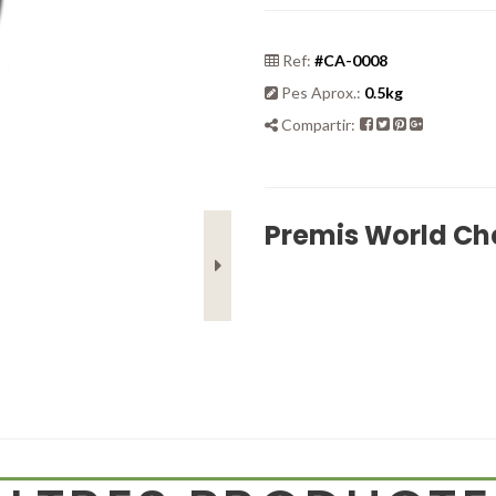
Ref:
#CA-0008
Pes Aprox.:
0.5kg
Compartir:
Premis World C